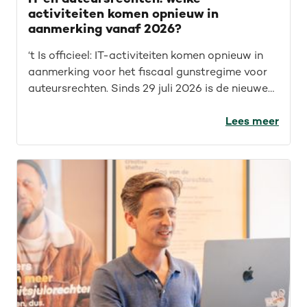
activiteiten komen opnieuw in
aanmerking vanaf 2026?
‘t Is officieel: IT-activiteiten komen opnieuw in
aanmerking voor het fiscaal gunstregime voor
auteursrechten. Sinds 29 juli 2026 is de nieuwe
wet van kracht. Maar wat betekent dit concreet
voor IT’ers? Welke opdrachten vallen nu onder
Lees meer
het fiscaal gunstregime? En welke activiteiten
kwamen sowieso al in aanmerking? We geven je
een overzicht.