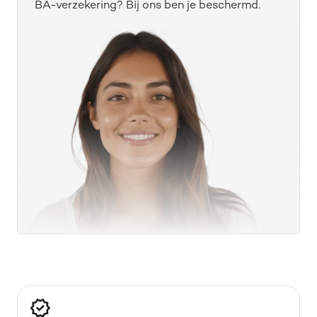
BA-verzekering? Bij ons ben je beschermd.
Verzekerd
Verzekerd
Verzekerd
Verzekerd
Fiscale controle
Materiële schade
Schadeclaims
Immateriële schade