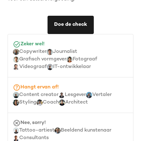
Doe de check
Zeker wel!
Copywriter
Journalist
Grafisch vormgever
Fotograaf
Videograaf
IT-ontwikkelaar
Hangt ervan af!
Content creator
Lesgever
Vertaler
Styling
Coach
Architect
Nee, sorry!
Tattoo-artiest
Beeldend kunstenaar
Consultants