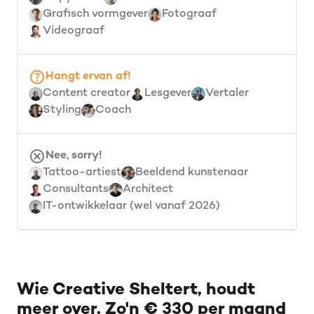
Grafisch vormgever
Fotograaf
Videograaf
Hangt ervan af!
Content creator
Lesgever
Vertaler
Styling
Coach
Nee, sorry!
Tattoo-artiest
Beeldend kunstenaar
Consultants
Architect
IT-ontwikkelaar (wel vanaf 2026)
Wie Creative Sheltert, houdt
meer over. Zo'n € 330 per maand