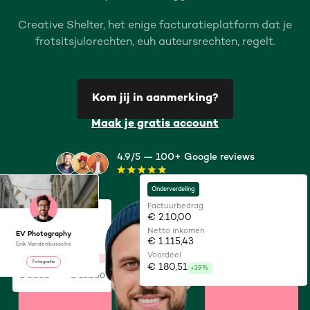
Creative Shelter, het enige facturatieplatform dat je
frotsitsjulorechten, euh auteursrechten, regelt.
Kom jij in aanmerking?
Maak je gratis account
4.9/5 — 100+ Google reviews
Onderverdeling
Factuurbedrag
€ 2.10,00
Jouw voordeel
Netto inkomen
EV Photography
20%
€ 1.115,43
Erik Vandenbussche
Voordeel
Fotografie
€ 180,51
+19%
€ 5.000
€ 15.000