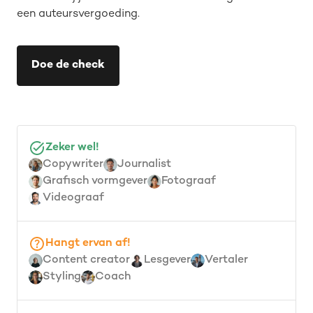
een auteursvergoeding.
Doe de check
Zeker wel!
Copywriter
Journalist
Grafisch vormgever
Fotograaf
Videograaf
Hangt ervan af!
Content creator
Lesgever
Vertaler
Styling
Coach