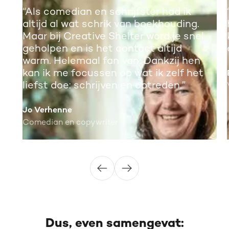
“Als comedian en schrijfster had ik
altijd al wat schrik van boekhouding.
Maar bij Creative Shelter word je snel
geholpen en is het contact altijd
warm. Helemaal fan van. Dankzij hen
kan ik me focussen op wat ik zelf het
liefst doe: schrijven en optreden.”
Jo Verhenne
Comedian en copywriter
Dus, even samengevat: