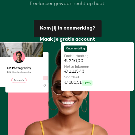
freelancer gewoon recht op hebt.
Kom jij in aanmerking?
Maak je gratis account
Onderverdeling
Factuurbedrag
Jouw voordeel
€ 2.10,00
Netto inkomen
20%
EV Photography
€ 1.115,43
Erik Vandenbussche
Voordeel
Fotografie
€ 180,51
+19%
€ 5.000
€ 15.000