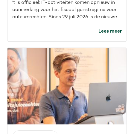
‘t Is officieel: IT-activiteiten komen opnieuw in
aanmerking voor het fiscaal gunstregime voor
auteursrechten. Sinds 29 juli 2026 is de nieuwe
wet van kracht. Maar wat betekent dit concreet
voor IT’ers? Welke opdrachten vallen nu onder
Lees meer
het fiscaal gunstregime? En welke activiteiten
kwamen sowieso al in aanmerking? We geven je
een overzicht.