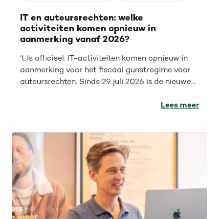
IT en auteursrechten: welke
activiteiten komen opnieuw in
aanmerking vanaf 2026?
‘t Is officieel: IT-activiteiten komen opnieuw in
aanmerking voor het fiscaal gunstregime voor
auteursrechten. Sinds 29 juli 2026 is de nieuwe
wet van kracht. Maar wat betekent dit concreet
voor IT’ers? Welke opdrachten vallen nu onder
Lees meer
het fiscaal gunstregime? En welke activiteiten
kwamen sowieso al in aanmerking? We geven je
een overzicht.