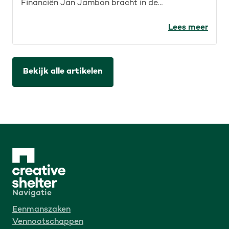
Financiën Jan Jambon bracht in de
Kamercommissie helderheid rond
auteursrechten voor de IT-sector. Wat werd er
Lees meer
precies aangekondigd en wat betekent dat?
Bekijk alle artikelen
Navigatie
Eenmanszaken
Vennootschappen