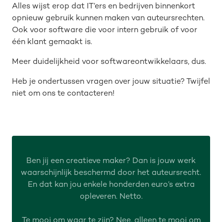
Alles wijst erop dat IT’ers en bedrijven binnenkort
opnieuw gebruik kunnen maken van auteursrechten.
Ook voor software die voor intern gebruik of voor
één klant gemaakt is.
Meer duidelijkheid voor softwareontwikkelaars, dus.
Heb je ondertussen vragen over jouw situatie? Twijfel
niet om ons te contacteren!
Ben jij een creatieve maker? Dan is jouw werk
waarschijnlijk beschermd door het auteursrecht.
En dat kan jou enkele honderden euro’s extra
opleveren. Netto.
Te mooi om waar te zijn? Nee, alleen te mooi om