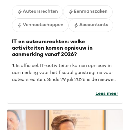
Auteursrechten
Eenmanszaken
Vennootschappen
Accountants
IT en auteursrechten: welke
activiteiten komen opnieuw in
aanmerking vanaf 2026?
‘t Is officieel: IT-activiteiten komen opnieuw in
aanmerking voor het fiscaal gunstregime voor
auteursrechten. Sinds 29 juli 2026 is de nieuwe
wet van kracht. Maar wat betekent dit concreet
voor IT’ers? Welke opdrachten vallen nu onder
Lees meer
het fiscaal gunstregime? En welke activiteiten
kwamen sowieso al in aanmerking? We geven je
een overzicht.