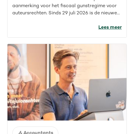
aanmerking voor het fiscaal gunstregime voor
auteursrechten. Sinds 29 juli 2026 is de nieuwe
wet van kracht. Maar wat betekent dit concreet
voor IT’ers? Welke opdrachten vallen nu onder
Lees meer
het fiscaal gunstregime? En welke activiteiten
kwamen sowieso al in aanmerking? We geven je
een overzicht.
Accountants