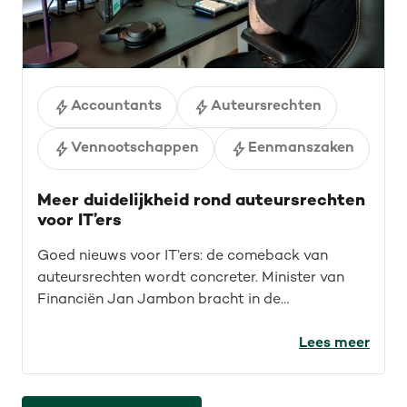
Accountants
Auteursrechten
Vennootschappen
Eenmanszaken
Meer duidelijkheid rond auteursrechten
voor IT’ers
Goed nieuws voor IT’ers: de comeback van
auteursrechten wordt concreter. Minister van
Financiën Jan Jambon bracht in de
Kamercommissie helderheid rond
auteursrechten voor de IT-sector. Wat werd er
Lees meer
precies aangekondigd en wat betekent dat?