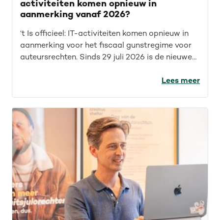
activiteiten komen opnieuw in
aanmerking vanaf 2026?
‘t Is officieel: IT-activiteiten komen opnieuw in
aanmerking voor het fiscaal gunstregime voor
auteursrechten. Sinds 29 juli 2026 is de nieuwe
wet van kracht. Maar wat betekent dit concreet
voor IT’ers? Welke opdrachten vallen nu onder
Lees meer
het fiscaal gunstregime? En welke activiteiten
kwamen sowieso al in aanmerking? We geven je
een overzicht.