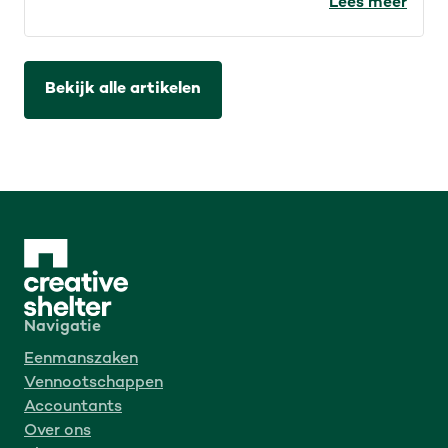
auteursrechten voor de IT-sector. Wat werd er
Lees meer
precies aangekondigd en wat betekent dat?
Bekijk alle artikelen
Navigatie
Eenmanszaken
Vennootschappen
Accountants
Over ons