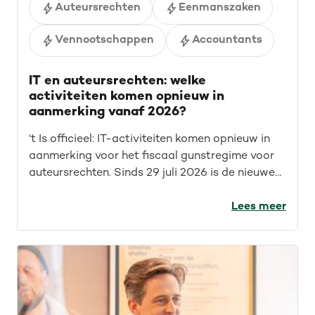
Auteursrechten
Eenmanszaken
Vennootschappen
Accountants
IT en auteursrechten: welke
activiteiten komen opnieuw in
aanmerking vanaf 2026?
‘t Is officieel: IT-activiteiten komen opnieuw in
aanmerking voor het fiscaal gunstregime voor
auteursrechten. Sinds 29 juli 2026 is de nieuwe
wet van kracht. Maar wat betekent dit concreet
voor IT’ers? Welke opdrachten vallen nu onder
Lees meer
het fiscaal gunstregime? En welke activiteiten
kwamen sowieso al in aanmerking? We geven je
een overzicht.