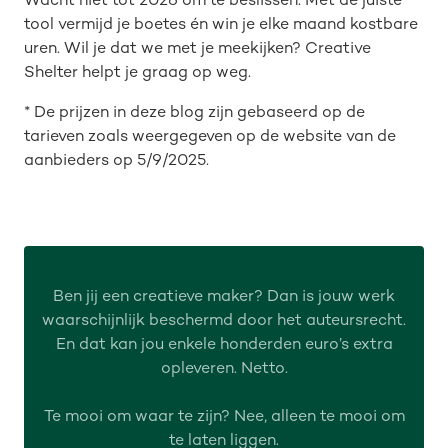
Wacht niet tot 2026 om te beslissen. Met de juiste
tool vermijd je boetes én win je elke maand kostbare
uren. Wil je dat we met je meekijken? Creative
Shelter helpt je graag op weg.
* De prijzen in deze blog zijn gebaseerd op de
tarieven zoals weergegeven op de website van de
aanbieders op 5/9/2025.
Ben jij een creatieve maker? Dan is jouw werk
waarschijnlijk beschermd door het auteursrecht.
En dat kan jou enkele honderden euro’s extra
opleveren. Netto.
Te mooi om waar te zijn? Nee, alleen te mooi om
te laten liggen.