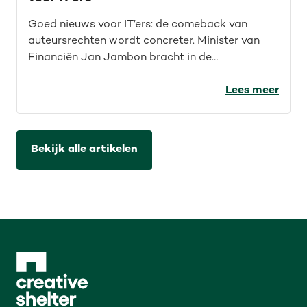
Goed nieuws voor IT’ers: de comeback van
auteursrechten wordt concreter. Minister van
Financiën Jan Jambon bracht in de
Kamercommissie helderheid rond
auteursrechten voor de IT-sector. Wat werd er
Lees meer
precies aangekondigd en wat betekent dat?
Bekijk alle artikelen