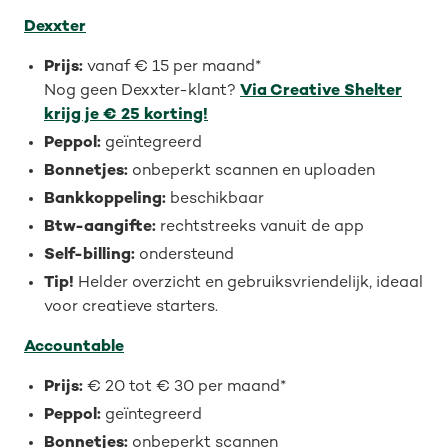
Dexxter
Prijs:
vanaf € 15 per maand*
Nog geen Dexxter-klant?
Via Creative Shelter
krijg je € 25 korting!
Peppol:
geïntegreerd
Bonnetjes:
onbeperkt scannen en uploaden
Bankkoppeling:
beschikbaar
Btw-aangifte:
rechtstreeks vanuit de app
Self-billing:
ondersteund
Tip!
Helder overzicht en gebruiksvriendelijk, ideaal
voor creatieve starters.
Accountable
Prijs:
€ 20 tot € 30 per maand*
Peppol:
geïntegreerd
Bonnetjes:
onbeperkt scannen