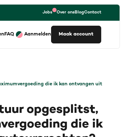
Jobs
Over ons
Blog
Contact
en
FAQ
Aanmelden
Maak account
maximumvergoeding die ik kan ontvangen uit
tuur opgesplitst,
vergoeding die ik