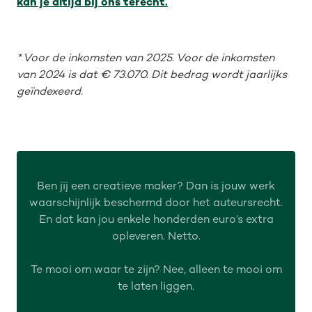
kan je altijd bij ons terecht.
* Voor de inkomsten van 2025. Voor de inkomsten
van 2024 is dat € 73.070. Dit bedrag wordt jaarlijks
geïndexeerd.
Ben jij een creatieve maker? Dan is jouw werk
waarschijnlijk beschermd door het auteursrecht.
En dat kan jou enkele honderden euro’s extra
opleveren. Netto.
Te mooi om waar te zijn? Nee, alleen te mooi om
te laten liggen.