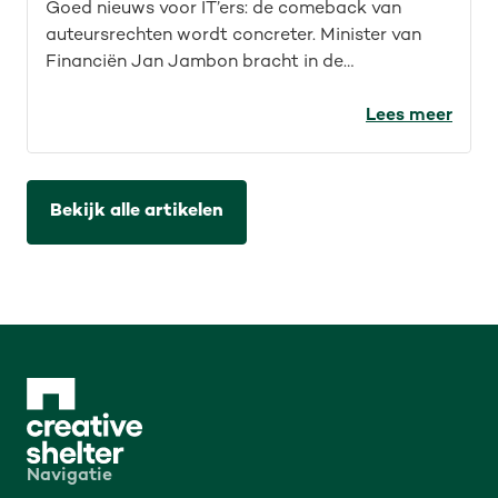
Goed nieuws voor IT’ers: de comeback van
auteursrechten wordt concreter. Minister van
Financiën Jan Jambon bracht in de
Kamercommissie helderheid rond
auteursrechten voor de IT-sector. Wat werd er
Lees meer
precies aangekondigd en wat betekent dat?
Bekijk alle artikelen
Navigatie