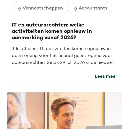
Vennootschappen
Accountants
IT en auteursrechten: welke
activiteiten komen opnieuw in
aanmerking vanaf 2026?
‘t Is officieel: IT-activiteiten komen opnieuw in
aanmerking voor het fiscaal gunstregime voor
auteursrechten. Sinds 29 juli 2026 is de nieuwe
wet van kracht. Maar wat betekent dit concreet
voor IT’ers? Welke opdrachten vallen nu onder
Lees meer
het fiscaal gunstregime? En welke activiteiten
kwamen sowieso al in aanmerking? We geven je
een overzicht.