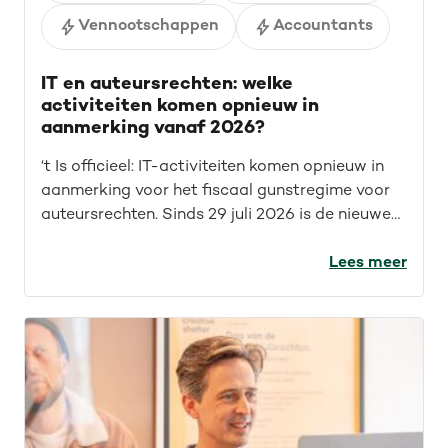
Vennootschappen
Accountants
IT en auteursrechten: welke
activiteiten komen opnieuw in
aanmerking vanaf 2026?
‘t Is officieel: IT-activiteiten komen opnieuw in
aanmerking voor het fiscaal gunstregime voor
auteursrechten. Sinds 29 juli 2026 is de nieuwe
wet van kracht. Maar wat betekent dit concreet
voor IT’ers? Welke opdrachten vallen nu onder
Lees meer
het fiscaal gunstregime? En welke activiteiten
kwamen sowieso al in aanmerking? We geven je
een overzicht.