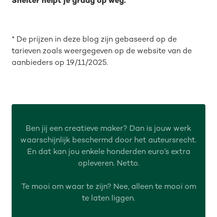
Shelter helpt je graag op weg.
* De prijzen in deze blog zijn gebaseerd op de
tarieven zoals weergegeven op de website van de
aanbieders op 19/11/2025.
Ben jij een creatieve maker? Dan is jouw werk
waarschijnlijk beschermd door het auteursrecht.
En dat kan jou enkele honderden euro’s extra
opleveren. Netto.
Te mooi om waar te zijn? Nee, alleen te mooi om
te laten liggen.