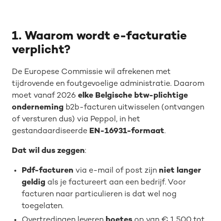
1. Waarom wordt e-facturatie
verplicht?
De Europese Commissie wil afrekenen met
tijdrovende en foutgevoelige administratie. Daarom
moet vanaf 2026
elke Belgische btw-plichtige
onderneming
b2b-facturen uitwisselen (ontvangen
of versturen dus) via Peppol, in het
gestandaardiseerde
EN-16931-formaat
.
Dat wil dus zeggen
:
Pdf-facturen
via e-mail of post zijn
niet langer
geldig
als je factureert aan een bedrijf. Voor
facturen naar particulieren is dat wel nog
toegelaten.
Overtredingen leveren
boetes
op van € 1.500 tot