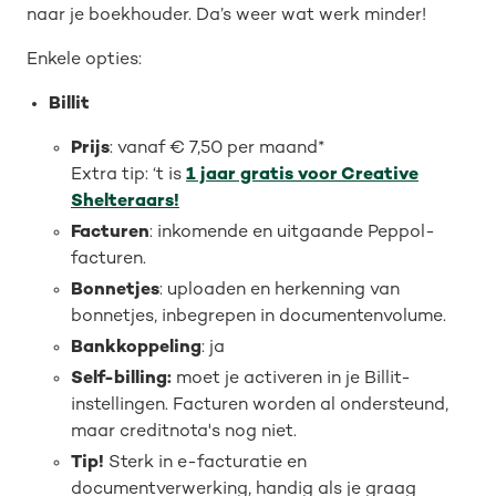
naar je boekhouder. Da’s weer wat werk minder!
Enkele opties:
Billit
Prijs
: vanaf € 7,50 per maand*
Extra tip: ‘t is
1 jaar gratis voor Creative
Shelteraars!
Facturen
: inkomende en uitgaande Peppol-
facturen.
Bonnetjes
: uploaden en herkenning van
bonnetjes, inbegrepen in documentenvolume.
Bankkoppeling
: ja
Self-billing:
moet je activeren in je Billit-
instellingen. Facturen worden al ondersteund,
maar creditnota's nog niet.
Tip!
Sterk in e-facturatie en
documentverwerking, handig als je graag