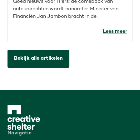
Goed nieuws voor IT’ers: de comeback van
auteursrechten wordt concreter. Minister van
Financiën Jan Jambon bracht in de
Kamercommissie helderheid rond
auteursrechten voor de IT-sector. Wat werd er
Lees meer
precies aangekondigd en wat betekent dat?
Bekijk alle artikelen
Navigatie