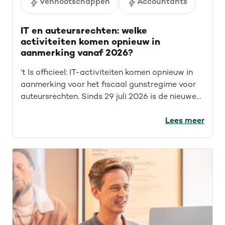
Vennootschappen
Accountants
IT en auteursrechten: welke
activiteiten komen opnieuw in
aanmerking vanaf 2026?
‘t Is officieel: IT-activiteiten komen opnieuw in
aanmerking voor het fiscaal gunstregime voor
auteursrechten. Sinds 29 juli 2026 is de nieuwe
wet van kracht. Maar wat betekent dit concreet
voor IT’ers? Welke opdrachten vallen nu onder
Lees meer
het fiscaal gunstregime? En welke activiteiten
kwamen sowieso al in aanmerking? We geven je
een overzicht.