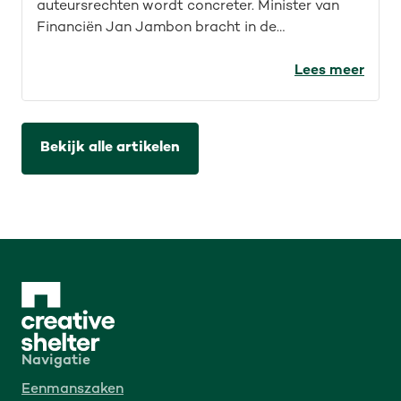
auteursrechten wordt concreter. Minister van
Financiën Jan Jambon bracht in de
Kamercommissie helderheid rond
auteursrechten voor de IT-sector. Wat werd er
Lees meer
precies aangekondigd en wat betekent dat?
Bekijk alle artikelen
Navigatie
Eenmanszaken