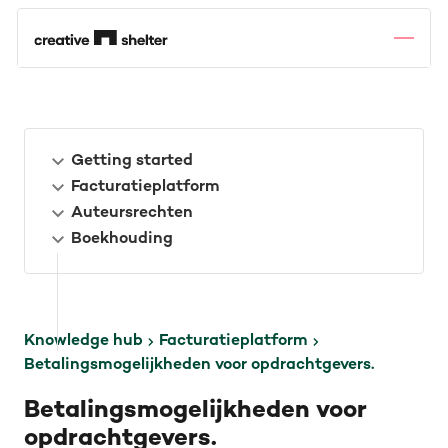
Getting started
Facturatieplatform
Auteursrechten
Boekhouding
Knowledge hub
Facturatieplatform
Betalingsmogelijkheden voor opdrachtgevers.
Betalingsmogelijkheden voor
opdrachtgevers.