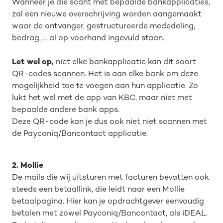
Wanneer je die scant met bepaalde bankapplicaties,
zal een nieuwe overschrijving worden aangemaakt
waar de ontvanger, gestructureerde mededeling,
bedrag, … al op voorhand ingevuld staan.
Let wel op,
niet elke bankapplicatie kan dit soort
QR-codes scannen. Het is aan elke bank om deze
mogelijkheid toe te voegen aan hun applicatie. Zo
lukt het wel met de app van KBC, maar niet met
bepaalde andere bank apps.
Deze QR-code kan je dus ook niet niet scannen met
de Payconiq/Bancontact applicatie.
2. Mollie
De mails die wij uitsturen met facturen bevatten ook
steeds een betaallink, die leidt naar een Mollie
betaalpagina. Hier kan je opdrachtgever eenvoudig
betalen met zowel Payconiq/Bancontact, als iDEAL.