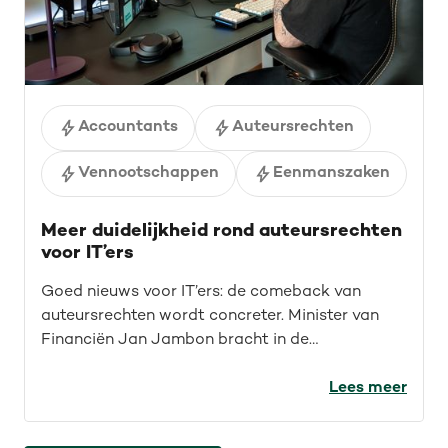
Accountants
Auteursrechten
Vennootschappen
Eenmanszaken
Meer duidelijkheid rond auteursrechten
voor IT’ers
Goed nieuws voor IT’ers: de comeback van
auteursrechten wordt concreter. Minister van
Financiën Jan Jambon bracht in de
Kamercommissie helderheid rond
auteursrechten voor de IT-sector. Wat werd er
Lees meer
precies aangekondigd en wat betekent dat?