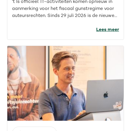
‘t Is officieel: IT-activiteiten komen opnieuw in
aanmerking voor het fiscaal gunstregime voor
auteursrechten. Sinds 29 juli 2026 is de nieuwe
wet van kracht. Maar wat betekent dit concreet
voor IT’ers? Welke opdrachten vallen nu onder
Lees meer
het fiscaal gunstregime? En welke activiteiten
kwamen sowieso al in aanmerking? We geven je
een overzicht.