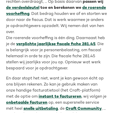
rechten overdraagt, … Op basis daarvan
passen wij
de verdeelsleutel
toe en berekenen we
de roerende
voorheffing
. Dat bedrag houden we af en storten we
door naar de fiscus. Dat is werk waarmee je anders
je opdrachtgevers opzadelt. Wij nemen dat van hen
over.
Die roerende voorheffing is één ding. Daarnaast heb
je de
verplichte jaarlijkse fiscale fiche 281.45
. Die
is belangrijk voor je personenbelasting, om fiscaal
helemaal in orde te zijn. Die fiscale fiche 281.45
stellen wij jaarlijks voor jou op. Opnieuw wat werk
bespaard voor je opdrachtgever.
En daar stopt het niet, want je kan gewoon écht op
ons blijven rekenen. Zo kan je gebruik maken van
onze handige facturatietool (het Craft-platform)
met de optie om
instant te factureren
, wij volgen je
onbetaalde facturen
op, een supersnelle service
mét heel
snelle uitbetaling
, de
Craft Community
, …